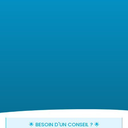
🌟 BESOIN D'UN CONSEIL ? 🌟