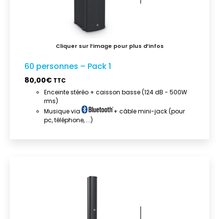
60 personnes – Pack 1
80,00
€
TTC
Enceinte stéréo + caisson basse (124 dB - 500W
rms)
Musique via
+ câble mini-jack (pour
pc, téléphone, ...)