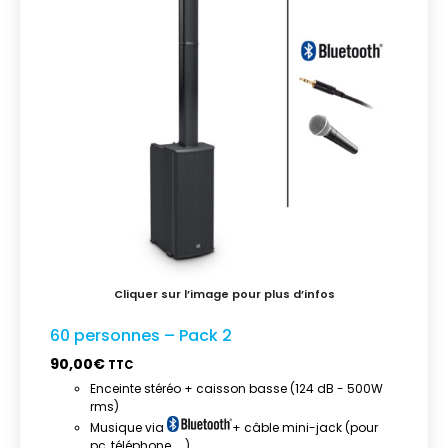
60 personnes – Pack 2
90,00
€
TTC
Enceinte stéréo + caisson basse (124 dB - 500W
rms)
Musique via
+ câble mini-jack (pour
pc, téléphone, ...)