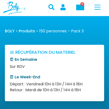
0
BOLY
>
Produits
>
150 personnes – Pack 3
📅 RÉCUPÉRATION DU MATERIEL
⏰ En Semaine
Sur RDV
⏰ Le Week-End
Départ : Vendredi 10H à 13H / 14H à 18H
Retour : Mardi de 10H à 13H / 14H à 18H