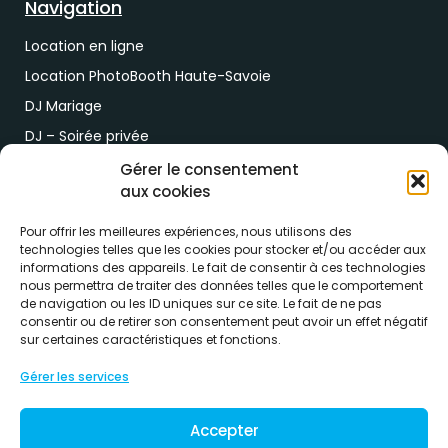
Navigation
Location en ligne
Location PhotoBooth Haute-Savoie
DJ Mariage
DJ – Soirée privée
DJ Soirée d’entreprise
Gérer le consentement
aux cookies
Demande de devis
Pour offrir les meilleures expériences, nous utilisons des
Paiement & RDV
technologies telles que les cookies pour stocker et/ou accéder aux
informations des appareils. Le fait de consentir à ces technologies
nous permettra de traiter des données telles que le comportement
Lien de paiement
de navigation ou les ID uniques sur ce site. Le fait de ne pas
RDV drive location
consentir ou de retirer son consentement peut avoir un effet négatif
sur certaines caractéristiques et fonctions.
Gérer les services
Accepter