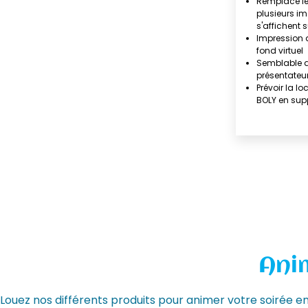
Remplace le
plusieurs im
s'affichent 
Impression 
fond virtuel
Semblable a
présentateu
Prévoir la l
BOLY en su
Ani
Louez nos différents produits pour animer votre soirée e