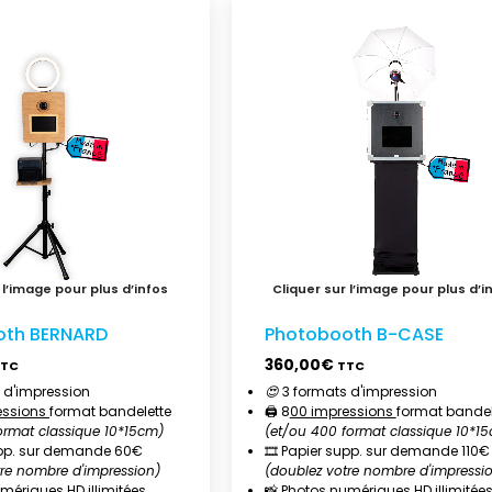
oth BERNARD
Photobooth B-CASE
360,00
€
TTC
TTC
 d'impression
😍
3 formats d'impression
essions
format bandelette
🖨️ 8
00 impressions
format bandel
ormat classique 10*15cm)
(et/ou 400 format classique 10*1
supp. sur demande 60€
🎞️ Papier supp. sur demande 110€
tre nombre d'impression)
(doublez votre nombre d'impressi
mériques HD illimitées
📸 Photos numériques HD illimitée