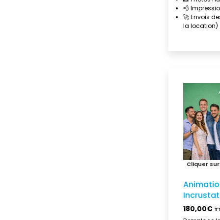
💨 Impressio
🚀 Envois de
la location)
Animatio
Incrustat
180,00
€
T