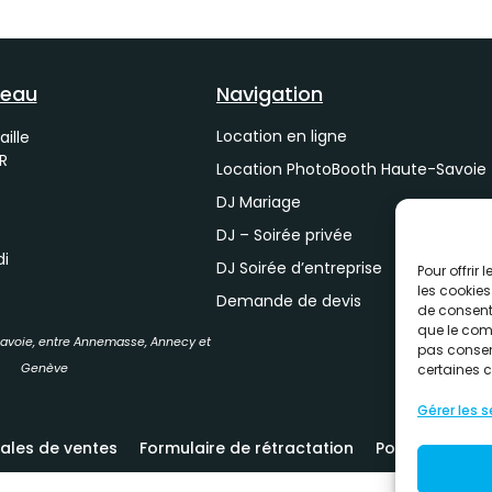
reau
Navigation
Location en ligne
aille
R
Location PhotoBooth Haute-Savoie
DJ Mariage
DJ – Soirée privée
di
DJ Soirée d’entreprise
Pour offrir
les cookies
Demande de devis
de consenti
que le comp
Savoie, entre Annemasse, Annecy et
pas consent
Genève
certaines c
Gérer les s
ales de ventes
Formulaire de rétractation
Politique de c