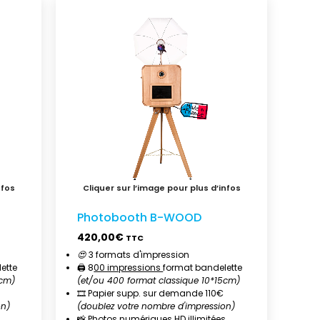
Photobooth B-WOOD
420,00
€
TTC
😍
3 formats d'impression
ette
🖨️ 8
00 impressions
format bandelette
5cm)
(et/ou 400 format classique 10*15cm)
🎞️ Papier supp. sur demande 110€
on)
(doublez votre nombre d'impression)
s
📸 Photos numériques HD illimitées