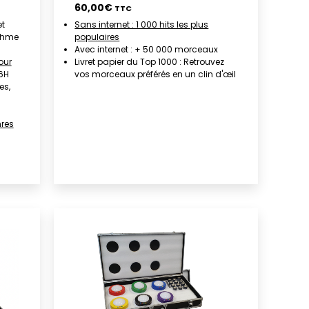
60,00
€
TTC
et
Sans internet : 1 000 hits les plus
thme
populaires
Avec internet : + 50 000 morceaux
our
Livret papier du Top 1000 : Retrouvez
 6H
vos morceaux préférés en un clin d'œil
es,
nres