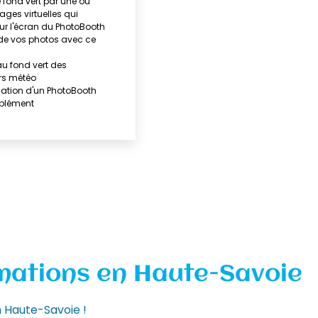
 fond vert par une ou
ages virtuelles qui
sur l'écran du PhotoBooth
de vos photos avec ce
u fond vert des
rs météo
ocation d'un PhotoBooth
pplément
mations en Haute-Savoie
n Haute-Savoie !