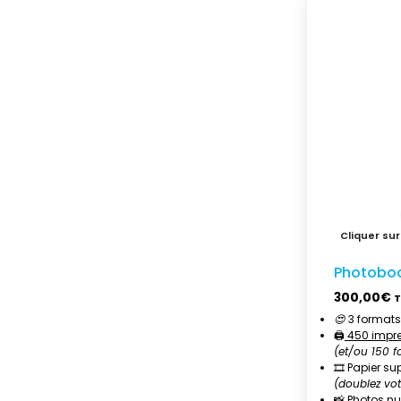
Photobo
300,00
€
😍
3 formats
🖨️
450 impr
(et/ou 150 f
🎞️ Papier 
(doublez vo
📸 Photos nu