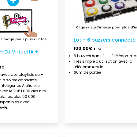
Lot – 6 buzzers connecté
100,00
€
TTC
– DJ Virtuel IA +
6 buzzers sans fils + 1 télécomm
Très simple d'utilisation avec la
télécommande
TC
60m de portée
l avec des playlists sur-
 la soirée dansante,
Intelligence Artificielle
vec le TOP 1 000 des hits
ulaires, plus 50 000
isponibles avec
i-Fi.