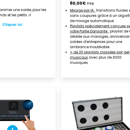
60,00
€
TTC
animer une soirée, pour les
Mixage par IA :
transitions fluides 
nds et les petits 🎶
sans coupures grâce à un algori
de mixage automatique.
Cliquer ici
Playlists spécialement conçues p
votre Partie Dansante :
playlist de
dédiée aux mariages, anniversair
soirées d'entreprises pour une
ambiance inoubliable.
+ de 20 playlists classées par ge
musicaux
avec plus de 3000
musiques