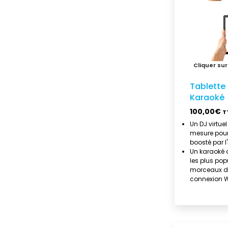
Tablette 
Karaoké
100,00
€
T
Un DJ virtue
mesure pour
boosté par l'
Un karaoké a
les plus pop
morceaux d
connexion W