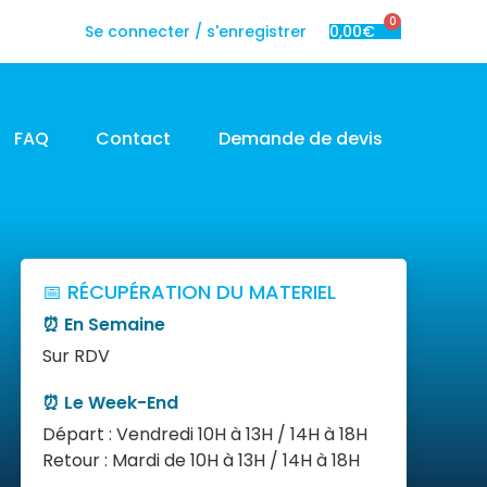
0
Se connecter / s'enregistrer
0,00
€
FAQ
Contact
Demande de devis
📅 RÉCUPÉRATION DU MATERIEL
⏰ En Semaine
Sur RDV
⏰ Le Week-End
Départ : Vendredi 10H à 13H / 14H à 18H
Retour : Mardi de 10H à 13H / 14H à 18H