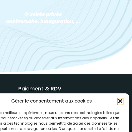
🥳 Soirée privée
Anniversaire, inauguration, ...
Paiement & RDV
Lien de paiement
Gérer le consentement aux cookies
RDV drive location
 les meilleures expériences, nous utilisons des technologies telles que
 pour stocker et/ou accéder aux informations des appareils. Le fait
r à ces technologies nous permettra de traiter des données telles
ortement de navigation ou les ID uniques sur ce site. Le fait de ne