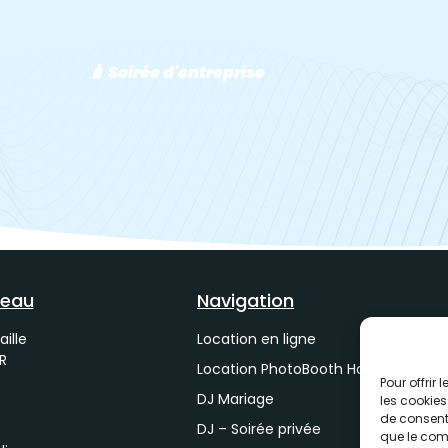
🧳 Soirée d'entreprise
reau
Navigation
Location en ligne
aille
R
Location PhotoBooth Haute-Savoie
Pour offrir
DJ Mariage
les cookies
de consenti
DJ – Soirée privée
que le comp