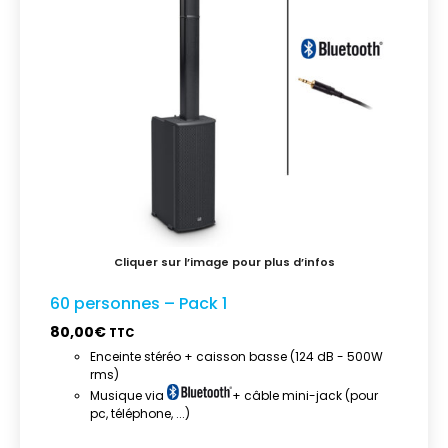
60 personnes – Pack 1
80,00
€
TTC
Enceinte stéréo + caisson basse (124 dB - 500W
rms)
Musique via
+ câble mini-jack (pour
pc, téléphone, ...)