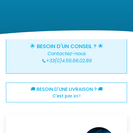
🌟 BESOIN D'UN CONSEIL ? 🌟
Contactez-nous
📞+33(0)4.56.66.02.89
🚚 BESOIN D'UNE LIVRAISON ? 🚚
C’est par ici !