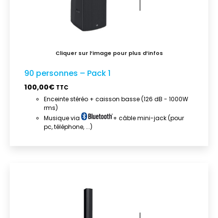
90 personnes – Pack 1
100,00
€
TTC
Enceinte stéréo + caisson basse (126 dB - 1000W
rms)
Musique via
+ câble mini-jack (pour
pc, téléphone, ...)