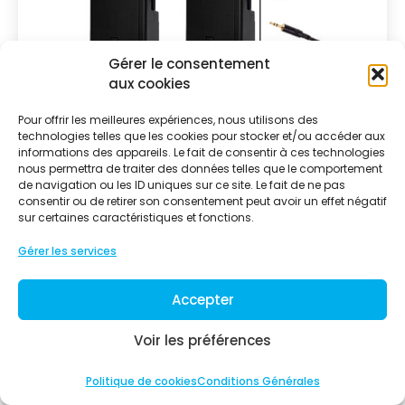
Gérer le consentement
aux cookies
Pour offrir les meilleures expériences, nous utilisons des
technologies telles que les cookies pour stocker et/ou accéder aux
informations des appareils. Le fait de consentir à ces technologies
nous permettra de traiter des données telles que le comportement
de navigation ou les ID uniques sur ce site. Le fait de ne pas
consentir ou de retirer son consentement peut avoir un effet négatif
sur certaines caractéristiques et fonctions.
Gérer les services
Accepter
200 personnes – Pack 2
200,00
€
TTC
Voir les préférences
2 enceintes (133 dB - 1200W RMS) + 2 pieds
Musique via
+ câble mini-jack (pour
Politique de cookies
Conditions Générales
pc, téléphone, …)