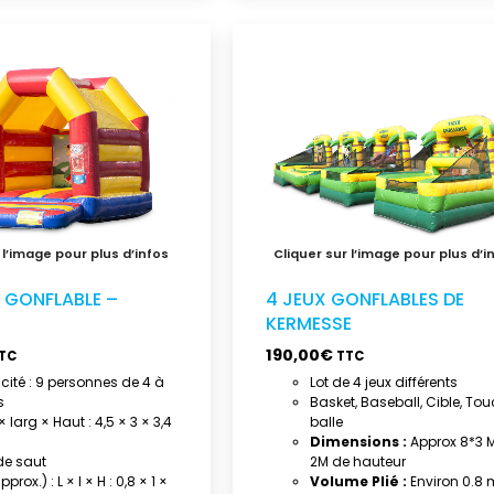
4 JEUX GONFLABLES DE
 GONFLABLE –
KERMESSE
190,00
€
TTC
TC
Lot de 4 jeux différents
ité : 9 personnes de 4 à
Basket, Baseball, Cible, To
s
balle
 larg × Haut : 4,5 × 3 × 3,4
Dimensions :
Approx 8*3 M
2M de hauteur
 de saut
Volume Plié :
Environ 0.8 
pprox.) : L × l × H : 0,8 × 1 ×