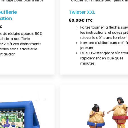
ufflerie
Twister XXL
sation
60,00
€
TTC
C
Faites tourner la flèche, sui
les instructions, et soyez prê
t de réduire approx. 50%
relever le défi sans tomber !
it de la soufflerie
Nombre d'utilisateurs de 1 à
z vie à vos événements
joueurs.
ables sans sacrifier le
Le jeu Twister géant s'instal
t auditif
rapidement en quelques
minutes.