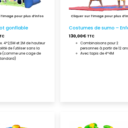
ot gonflable
Costumes de sumo – Enf
130,00
€
TC
TTC
x. 4*2,5M et 2M de hauteur
Combinaisons pour 2
ilité de l'utiliser sans la
personnes à partir de 12 an
e (comme une cage de
Avec tapis de 4*4M
standard)