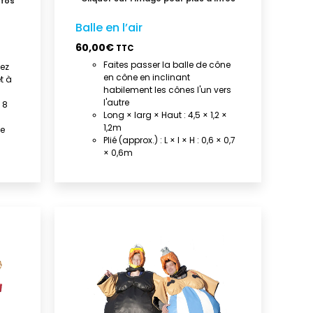
Balle en l’air
60,00
€
TTC
Faites passer la balle de cône
vez
en cône en inclinant
t à
habilement les cônes l'un vers
l'autre
 8
Long × larg × Haut : 4,5 × 1,2 ×
1,2m
le
Plié (approx.) : L × l × H : 0,6 × 0,7
× 0,6m