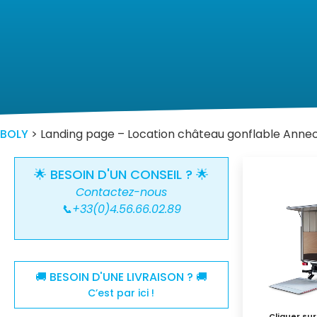
BOLY
>
Landing page – Location château gonflable Anne
🌟 BESOIN D'UN CONSEIL ? 🌟
Contactez-nous
📞+33(0)4.56.66.02.89
🚚 BESOIN D'UNE LIVRAISON ? 🚚
C’est par ici !