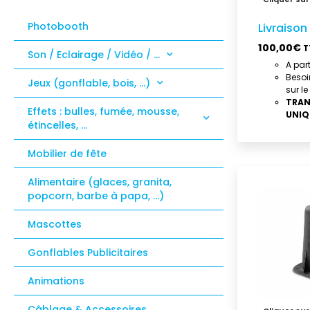
Photobooth
Livraison
100,00
€
T
Son / Eclairage / Vidéo / …
A par
Besoi
Jeux (gonflable, bois, …)
sur le
TRAN
Effets : bulles, fumée, mousse,
UNIQ
étincelles, …
Mobilier de fête
Alimentaire (glaces, granita,
popcorn, barbe à papa, …)
Mascottes
Gonflables Publicitaires
Animations
Câblage & Accessoires