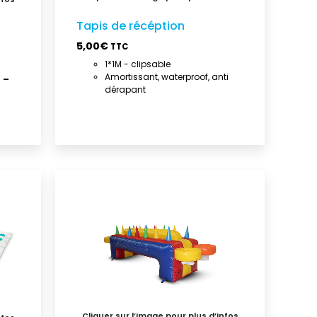
Tapis de récéption
5,00
€
TTC
1*1M - clipsable
Amortissant, waterproof, anti
 –
dérapant