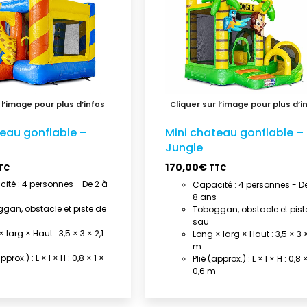
teau gonflable –
Mini chateau gonflable –
Jungle
170,00
€
TC
TTC
ité : 4 personnes - De 2 à
Capacité : 4 personnes - De
8 ans
gan, obstacle et piste de
Toboggan, obstacle et pist
sau
 larg × Haut : 3,5 × 3 × 2,1
Long × larg × Haut : 3,5 × 3 ×
m
pprox.) : L × l × H : 0,8 × 1 ×
Plié (approx.) : L × l × H : 0,8 ×
0,6 m