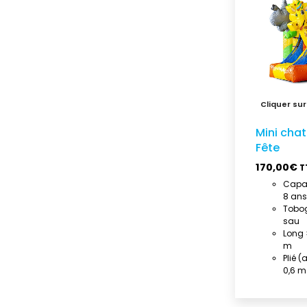
Mini cha
Fête
170,00
€
T
Capac
8 ans
Tobog
sau
Long ×
m
Plié (a
0,6 m