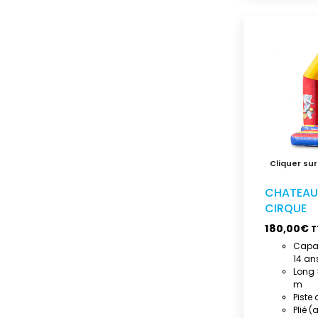
CHATEAU
CIRQUE
180,00
€
T
Capac
14 an
Long ×
m
Piste
Plié (a