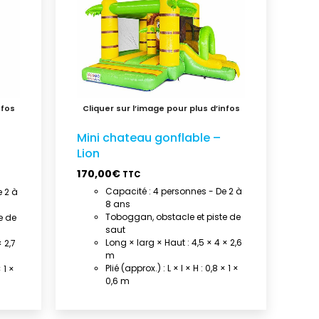
Mini chateau gonflable –
Lion
170,00
€
TTC
Capacité : 4 personnes - De 2 à
 2 à
8 ans
Toboggan, obstacle et piste de
e de
saut
Long × larg × Haut : 4,5 × 4 × 2,6
 2,7
m
Plié (approx.) : L × l × H : 0,8 × 1 ×
 1 ×
0,6 m