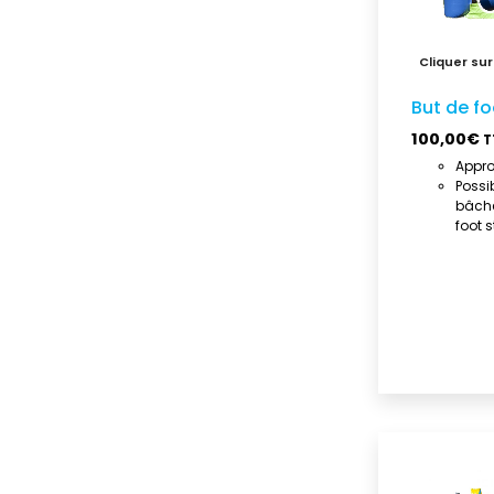
But de fo
100,00
€
T
Appro
Possib
bâch
foot 