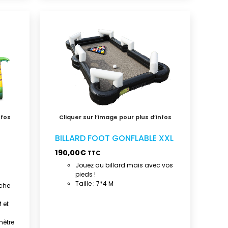
BILLARD FOOT GONFLABLE XXL
190,00
€
TTC
Jouez au billard mais avec vos
pieds !
Taille : 7*4 M
uche
 et
mètre