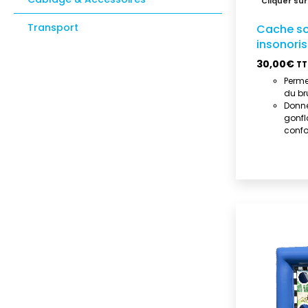
Transport
Cache so
insonori
30,00
€
TT
Perme
du bru
Donne
gonfl
confor