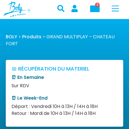
0
BOLY
>
Produits
>
GRAND MULTIPLAY – CHATEAU
FORT
📅 RÉCUPÉRATION DU MATERIEL
⏰ En Semaine
Sur RDV
⏰ Le Week-End
Départ : Vendredi 10H à 13H / 14H à 18H
Retour : Mardi de 10H à 13H / 14H à 18H