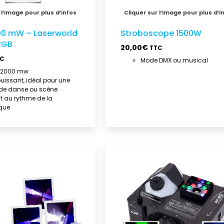
00 mW – Laserworld
Stroboscope 1500W
RGB
20,00
€
TTC
C
Mode DMX ou musical
r 2000 mw
puissant, idéal pour une
 de danse ou scène
t au rythme de la
que