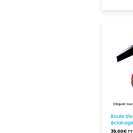
Boule di
éclairage
35,00
€
TT