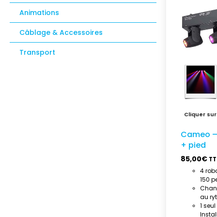
Animations
Câblage & Accessoires
Transport
Cameo –
+ pied
85,00
€
TT
4 rob
150 p
Chang
au ry
1 seu
Instal