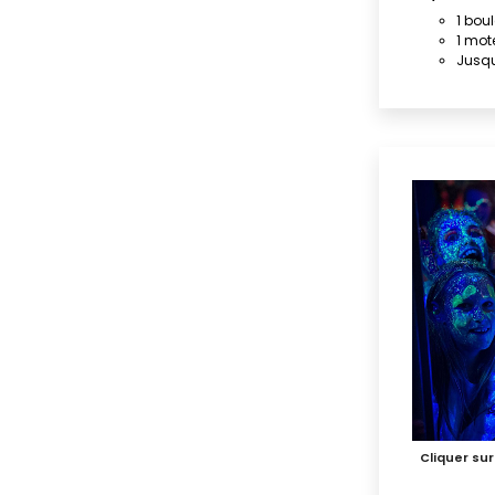
1 bou
1 mot
Jusqu