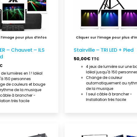
ER – Chauvet – ILS
Stairville – TRI LED + Pied
ed
50,00
€
TTC
C
4 jeux de lumière sur une ba
Idéal jusqu'à 150 personne
x de lumières en 1 ! Idéal
Change de couleur
'à 150 personnes
automatiquement au ryth
e de couleurs et bouge
de la musique
e rythme de la musique
1 seul câble à brancher -
l câble à brancher -
Installation très facile
lation très facile