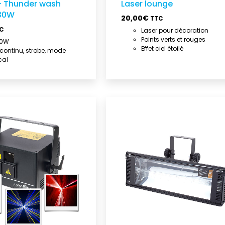
 – Thunder wash
Laser lounge
30W
20,00
€
TTC
C
Laser pour décoration
Points verts et rouges
30W
Effet ciel étoilé
: continu, strobe, mode
cal