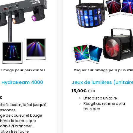
 HydraBeam 4000
Jeux de lumières (unitair
15,00
€
TTC
C
Effet disco unitaire
Réagit au rythme de la
otisés beam, idéal jusqu'à
musique
ersonnes
e de couleur et bouge
thme de la musique
l câble à brancher -
lation très facile