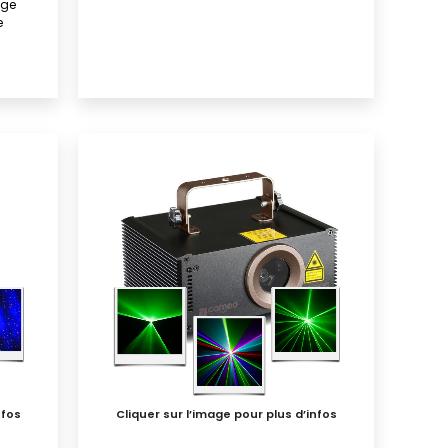
uge
e