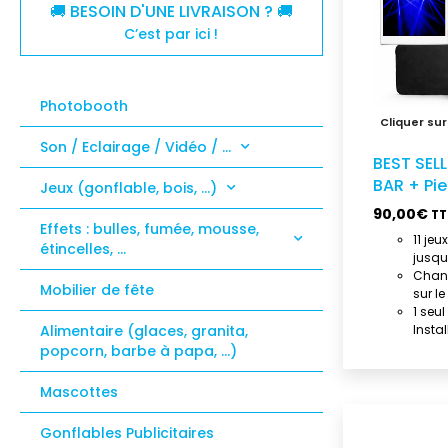
🚚 BESOIN D'UNE LIVRAISON ? 🚚
C’est par ici !
Photobooth
Son / Eclairage / Vidéo / …
BEST SELL
BAR + Pi
Jeux (gonflable, bois, …)
90,00
€
TT
Effets : bulles, fumée, mousse,
11 jeu
étincelles, …
jusqu
Chang
Mobilier de fête
sur l
1 seu
Instal
Alimentaire (glaces, granita,
popcorn, barbe à papa, …)
Mascottes
Gonflables Publicitaires