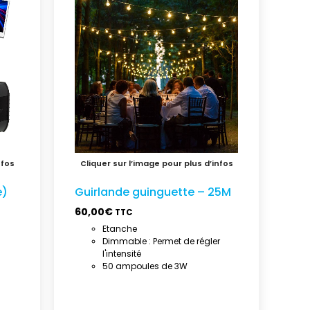
e)
Guirlande guinguette – 25M
60,00
€
TTC
Etanche
Dimmable : Permet de régler
l'intensité
50 ampoules de 3W