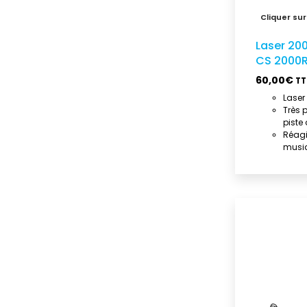
Laser 20
CS 2000
60,00
€
TT
Lase
Très 
piste
Réagi
musi