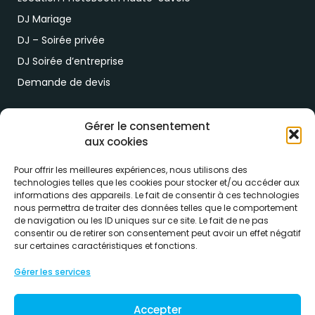
DJ Mariage
DJ – Soirée privée
DJ Soirée d’entreprise
Demande de devis
Paiement & RDV
Gérer le consentement
aux cookies
Lien de paiement
RDV drive location
Pour offrir les meilleures expériences, nous utilisons des
technologies telles que les cookies pour stocker et/ou accéder aux
informations des appareils. Le fait de consentir à ces technologies
nous permettra de traiter des données telles que le comportement
de navigation ou les ID uniques sur ce site. Le fait de ne pas
consentir ou de retirer son consentement peut avoir un effet négatif
sur certaines caractéristiques et fonctions.
Conditions générales de ventes
Gérer les services
Formulaire de rétractation
Accepter
Politique de cookie