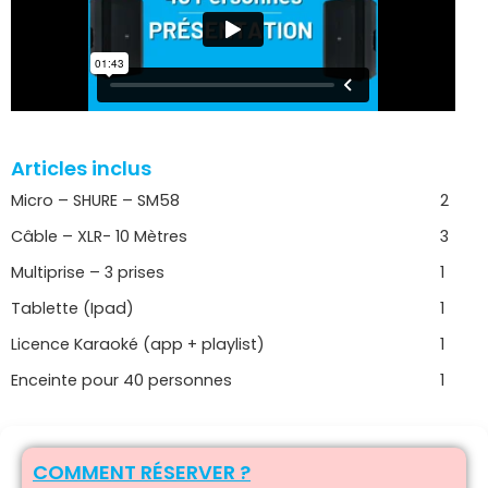
Articles inclus
Micro – SHURE – SM58
2
Câble – XLR- 10 Mètres
3
Multiprise – 3 prises
1
Tablette (Ipad)
1
Licence Karaoké (app + playlist)
1
Enceinte pour 40 personnes
1
COMMENT RÉSERVER ?