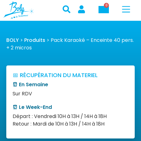
0
BOLY
>
Produits
>
Pack Karaoké – Enceinte 40 pers.
+ 2 micros
📅 RÉCUPÉRATION DU MATERIEL
⏰ En Semaine
Sur RDV
⏰ Le Week-End
Départ : Vendredi 10H à 13H / 14H à 18H
Retour : Mardi de 10H à 13H / 14H à 18H