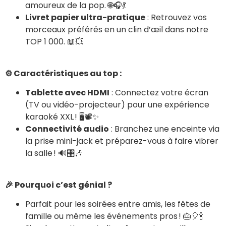
amoureux de la pop. 🌐🎧💃
Livret papier ultra-pratique
: Retrouvez vos
morceaux préférés en un clin d’œil dans notre
TOP 1 000. 📖💥
⚙️ Caractéristiques au top :
Tablette avec HDMI
: Connectez votre écran
(TV ou vidéo-projecteur) pour une expérience
karaoké XXL ! 🖥️📽️✨
Connectivité audio
: Branchez une enceinte via
la prise mini-jack et préparez-vous à faire vibrer
la salle ! 🔊🎛️🎶
🎉 Pourquoi c’est génial ?
Parfait pour les soirées entre amis, les fêtes de
famille ou même les événements pros ! 🎂🎈🍾