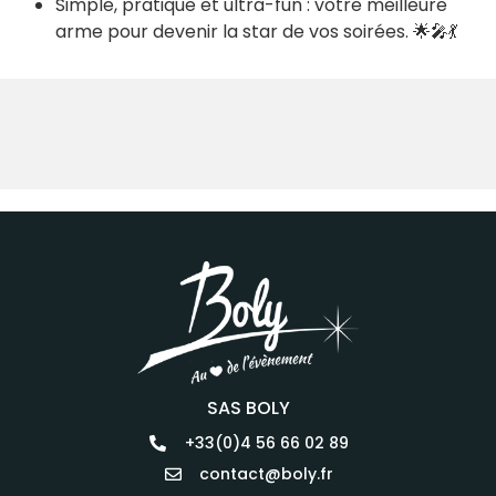
Simple, pratique et ultra-fun : votre meilleure
arme pour devenir la star de vos soirées. 🌟🎤💃
SAS BOLY
+33(0)4 56 66 02 89
contact@boly.fr