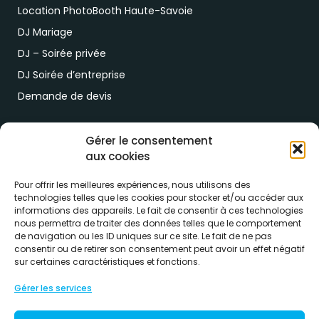
Location PhotoBooth Haute-Savoie
DJ Mariage
DJ – Soirée privée
DJ Soirée d’entreprise
Demande de devis
Paiement & RDV
Gérer le consentement
aux cookies
Lien de paiement
RDV drive location
Pour offrir les meilleures expériences, nous utilisons des
technologies telles que les cookies pour stocker et/ou accéder aux
informations des appareils. Le fait de consentir à ces technologies
nous permettra de traiter des données telles que le comportement
de navigation ou les ID uniques sur ce site. Le fait de ne pas
consentir ou de retirer son consentement peut avoir un effet négatif
sur certaines caractéristiques et fonctions.
Conditions générales de ventes
Gérer les services
Formulaire de rétractation