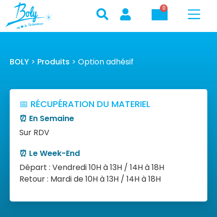
0
BOLY
>
Produits
>
Option adhésif
📅 RÉCUPÉRATION DU MATERIEL
⏰ En Semaine
Sur RDV
⏰ Le Week-End
Départ : Vendredi 10H à 13H / 14H à 18H
Retour : Mardi de 10H à 13H / 14H à 18H