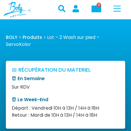
0
BOLY
>
Produits
>
Lot – 2 Wash sur pied –
ServoKolor
📅 RÉCUPÉRATION DU MATERIEL
⏰ En Semaine
Sur RDV
⏰ Le Week-End
Départ : Vendredi 10H à 13H / 14H à 18H
Retour : Mardi de 10H à 13H / 14H à 18H