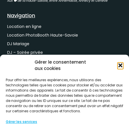
Aux ❤️ de la Haute-Savoie, entre Annemasse, Annecy et Genève
Navigation
Location en ligne
Location PhotoBooth Haute-Savoie
DJ Mariage
DJ – Soirée privée
DJ Soirée d’entreprise
Gérer le consentement
aux cookies
Demande de devis
Pour offrir les meilleures expériences, nous utilisons des
Paiement & RDV
technologies telles que les cookies pour stocker et/ou accéder aux
informations des appareils. Le fait de consentir à ces technologies
Lien de paiement
nous permettra de traiter des données telles que le comportement
de navigation ou les ID uniques sur ce site. Le fait de ne pas
RDV drive location
consentir ou de retirer son consentement peut avoir un effet négatif
sur certaines caractéristiques et fonctions.
Gérer les services