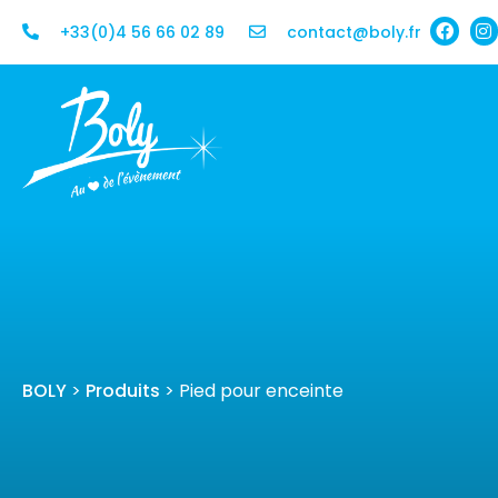
+33(0)4 56 66 02 89
contact@boly.fr
BOLY
>
Produits
>
Pied pour enceinte