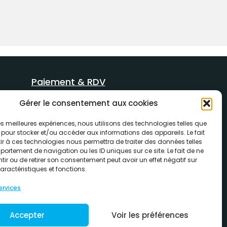
Paiement & RDV
Lien de paiement
Gérer le consentement aux cookies
RDV drive location
 les meilleures expériences, nous utilisons des technologies telles que
 pour stocker et/ou accéder aux informations des appareils. Le fait
r à ces technologies nous permettra de traiter des données telles
ortement de navigation ou les ID uniques sur ce site. Le fait de ne
ir ou de retirer son consentement peut avoir un effet négatif sur
aractéristiques et fonctions.
ervices
Accepter
Voir les préférences