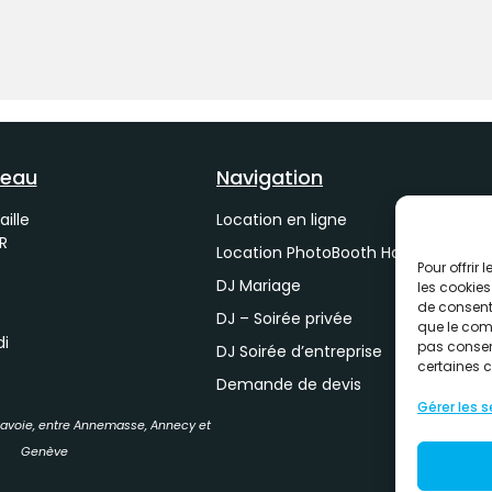
reau
Navigation
Location en ligne
aille
R
Location PhotoBooth Haute-Savoie
Pour offrir
DJ Mariage
les cookies
de consenti
DJ – Soirée privée
que le comp
di
pas consent
DJ Soirée d’entreprise
certaines c
Demande de devis
Gérer les s
Savoie, entre Annemasse, Annecy et
Genève