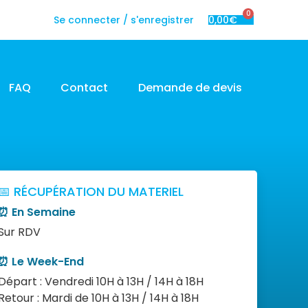
0
Se connecter / s'enregistrer
0,00
€
FAQ
Contact
Demande de devis
📅 RÉCUPÉRATION DU MATERIEL
⏰ En Semaine
Sur RDV
⏰ Le Week-End
Départ : Vendredi 10H à 13H / 14H à 18H
Retour : Mardi de 10H à 13H / 14H à 18H