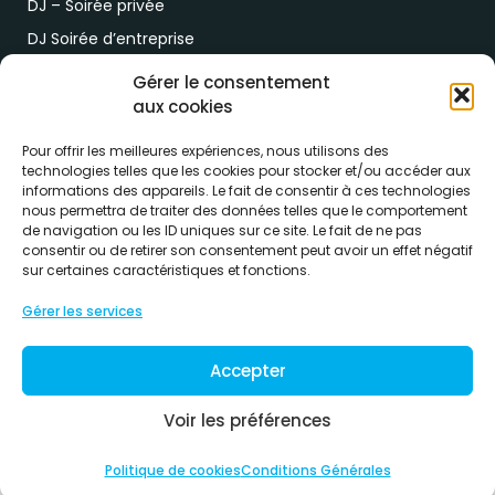
DJ – Soirée privée
DJ Soirée d’entreprise
Demande de devis
Gérer le consentement
aux cookies
Paiement & RDV
Pour offrir les meilleures expériences, nous utilisons des
technologies telles que les cookies pour stocker et/ou accéder aux
Lien de paiement
informations des appareils. Le fait de consentir à ces technologies
RDV drive location
nous permettra de traiter des données telles que le comportement
de navigation ou les ID uniques sur ce site. Le fait de ne pas
consentir ou de retirer son consentement peut avoir un effet négatif
sur certaines caractéristiques et fonctions.
Gérer les services
Conditions générales de ventes
Accepter
Formulaire de rétractation
Voir les préférences
Politique de cookie
Politique de cookies
Conditions Générales