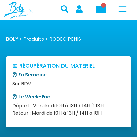
0
BOLY
>
Produits
>
RODEO PENIS
📅 RÉCUPÉRATION DU MATERIEL
⏰ En Semaine
Sur RDV
⏰ Le Week-End
Départ : Vendredi 10H à 13H / 14H à 18H
Retour : Mardi de 10H à 13H / 14H à 18H