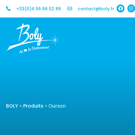
+33(0)4 56 66 02 89
contact@boly.fr
BOLY
>
Produits
>
Ourson