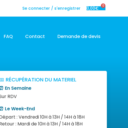
0
Se connecter / s'enregistrer
0,00
€
FAQ
Contact
Demande de devis
📅 RÉCUPÉRATION DU MATERIEL
⏰ En Semaine
Sur RDV
⏰ Le Week-End
Départ : Vendredi 10H à 13H / 14H à 18H
Retour : Mardi de 10H à 13H / 14H à 18H