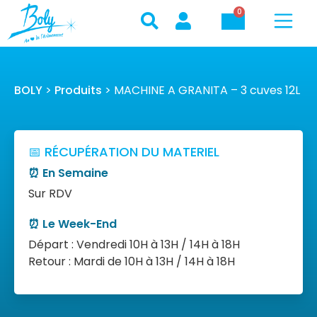
0
BOLY
>
Produits
>
MACHINE A GRANITA – 3 cuves 12L
📅 RÉCUPÉRATION DU MATERIEL
⏰ En Semaine
Sur RDV
⏰ Le Week-End
Départ : Vendredi 10H à 13H / 14H à 18H
Retour : Mardi de 10H à 13H / 14H à 18H