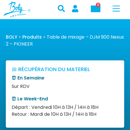
0
BOLY
>
Produits
>
Table de mixage – DJM 900 Nexus
2 – PIONEER
📅 RÉCUPÉRATION DU MATERIEL
⏰ En Semaine
Sur RDV
⏰ Le Week-End
Départ : Vendredi 10H à 13H / 14H à 18H
Retour : Mardi de 10H à 13H / 14H à 18H