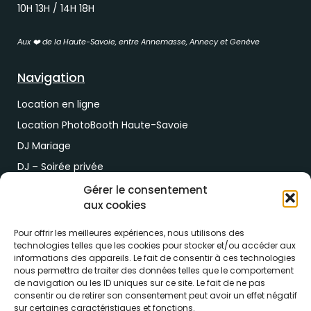
10H 13H / 14H 18H
Aux ❤️ de la Haute-Savoie, entre Annemasse, Annecy et Genève
Navigation
Location en ligne
Location PhotoBooth Haute-Savoie
DJ Mariage
DJ – Soirée privée
DJ Soirée d’entreprise
Gérer le consentement
aux cookies
Demande de devis
Pour offrir les meilleures expériences, nous utilisons des
Paiement & RDV
technologies telles que les cookies pour stocker et/ou accéder aux
informations des appareils. Le fait de consentir à ces technologies
nous permettra de traiter des données telles que le comportement
Lien de paiement
de navigation ou les ID uniques sur ce site. Le fait de ne pas
RDV drive location
consentir ou de retirer son consentement peut avoir un effet négatif
sur certaines caractéristiques et fonctions.