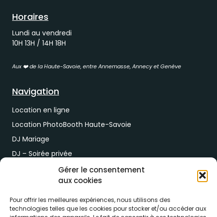
Horaires
Lundi au vendredi
10H 13H / 14H 18H
Aux ❤️ de la Haute-Savoie, entre Annemasse, Annecy et Genève
Navigation
Location en ligne
Location PhotoBooth Haute-Savoie
DJ Mariage
DJ – Soirée privée
DJ Soirée d’entreprise
Gérer le consentement
aux cookies
Demande de devis
Pour offrir les meilleures expériences, nous utilisons des
Paiement & RDV
technologies telles que les cookies pour stocker et/ou accéder aux