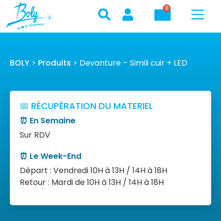
0
BOLY
>
Produits
>
Devanture – Simili cuir + LED
📅 RÉCUPÉRATION DU MATERIEL
⏰ En Semaine
Sur RDV
⏰ Le Week-End
Départ : Vendredi 10H à 13H / 14H à 18H
Retour : Mardi de 10H à 13H / 14H à 18H