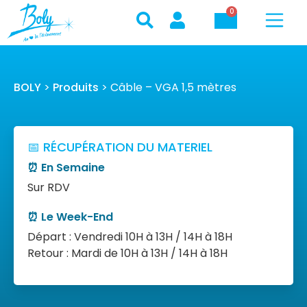
0
BOLY
>
Produits
>
Câble – VGA 1,5 mètres
📅 RÉCUPÉRATION DU MATERIEL
⏰ En Semaine
Sur RDV
⏰ Le Week-End
Départ : Vendredi 10H à 13H / 14H à 18H
Retour : Mardi de 10H à 13H / 14H à 18H