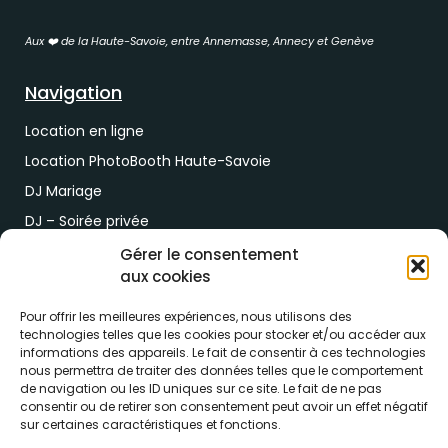
Aux ❤️ de la Haute-Savoie, entre Annemasse, Annecy et Genève
Navigation
Location en ligne
Location PhotoBooth Haute-Savoie
DJ Mariage
DJ – Soirée privée
DJ Soirée d’entreprise
Gérer le consentement
aux cookies
Demande de devis
Pour offrir les meilleures expériences, nous utilisons des
Paiement & RDV
technologies telles que les cookies pour stocker et/ou accéder aux
informations des appareils. Le fait de consentir à ces technologies
nous permettra de traiter des données telles que le comportement
Lien de paiement
de navigation ou les ID uniques sur ce site. Le fait de ne pas
RDV drive location
consentir ou de retirer son consentement peut avoir un effet négatif
sur certaines caractéristiques et fonctions.