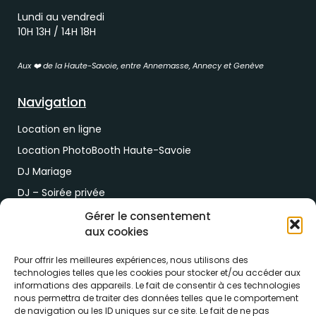
Lundi au vendredi
10H 13H / 14H 18H
Aux ❤️ de la Haute-Savoie, entre Annemasse, Annecy et Genève
Navigation
Location en ligne
Location PhotoBooth Haute-Savoie
DJ Mariage
DJ – Soirée privée
DJ Soirée d’entreprise
Gérer le consentement
aux cookies
Demande de devis
Pour offrir les meilleures expériences, nous utilisons des
Paiement & RDV
technologies telles que les cookies pour stocker et/ou accéder aux
informations des appareils. Le fait de consentir à ces technologies
nous permettra de traiter des données telles que le comportement
Lien de paiement
de navigation ou les ID uniques sur ce site. Le fait de ne pas