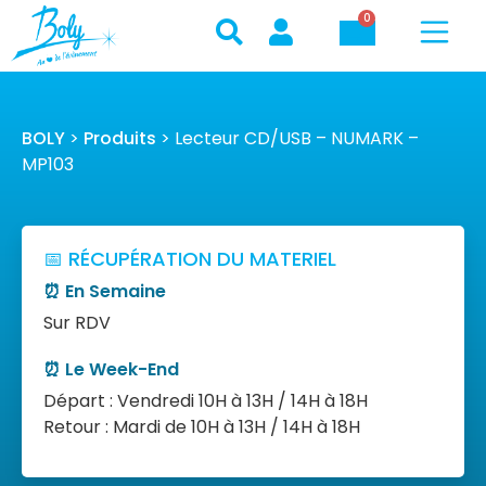
0
BOLY
>
Produits
>
Lecteur CD/USB – NUMARK –
MP103
📅 RÉCUPÉRATION DU MATERIEL
⏰ En Semaine
Sur RDV
⏰ Le Week-End
Départ : Vendredi 10H à 13H / 14H à 18H
Retour : Mardi de 10H à 13H / 14H à 18H