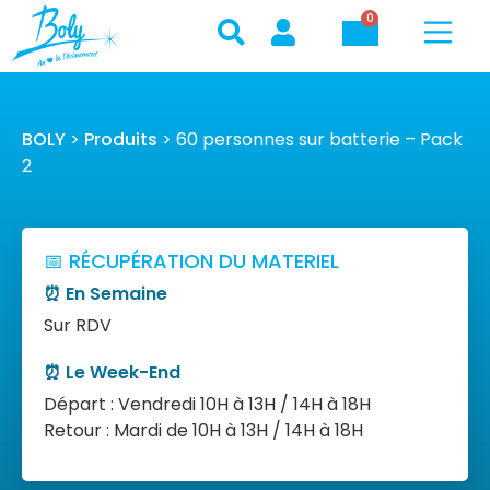
0
BOLY
>
Produits
>
60 personnes sur batterie – Pack
2
📅 RÉCUPÉRATION DU MATERIEL
⏰ En Semaine
Sur RDV
⏰ Le Week-End
Départ : Vendredi 10H à 13H / 14H à 18H
Retour : Mardi de 10H à 13H / 14H à 18H