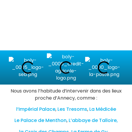
Nous avons l’habitude d’intervenir dans des lieux
proche d’Annecy, comme :
l’Impérial Palace
,
Les Tresoms
,
La Médicée
Le Palace de Menthon
,
L’abbaye de Talloire,
la Croix des Champs,
La Ferme de Gy, …