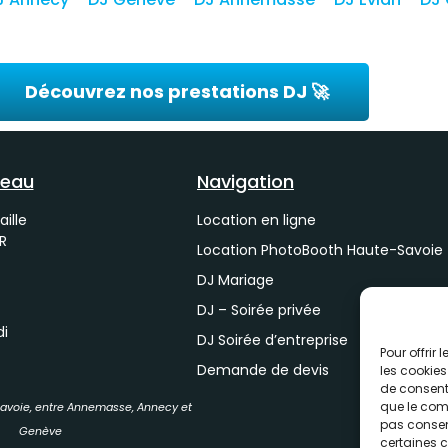
Découvrez nos prestations DJ 🚀
reau
Navigation
Location en ligne
aille
R
Location PhotoBooth Haute-Savoie
DJ Mariage
DJ – Soirée privée
di
DJ Soirée d’entreprise
Pour offrir
Demande de devis
les cookies
de consenti
que le comp
Savoie, entre Annemasse, Annecy et
pas consent
Genève
certaines c