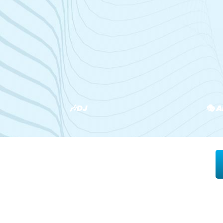
🎶DJ
🎭 