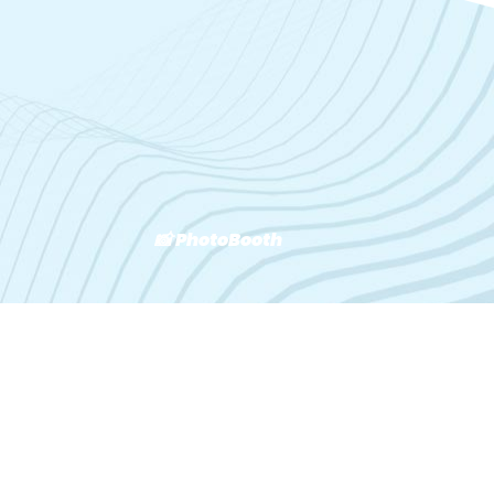
📸 PhotoBooth