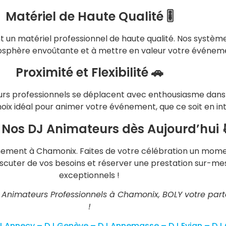
Matériel de Haute Qualité 🎚️
ent un matériel professionnel de haute qualité. Nos systèm
sphère envoûtante et à mettre en valeur votre événem
Proximité et Flexibilité 🚗
 professionnels se déplacent avec enthousiasme dans tout
oix idéal pour animer votre événement, que ce soit en int
 Nos DJ Animateurs dès Aujourd’hui 
énement à Chamonix. Faites de votre célébration un mome
scuter de vos besoins et réserver une prestation sur-mes
exceptionnels !
DJ Animateurs Professionnels à Chamonix, BOLY votre pa
!
J Annecy –
DJ Genève –
DJ Annemasse –
DJ Evian –
DJ